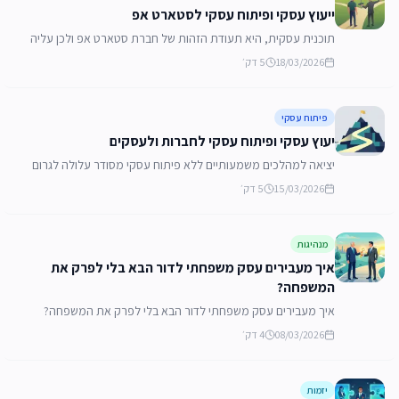
ייעוץ עסקי ופיתוח עסקי לסטארט אפ
תוכנית עסקית, היא תעודת הזהות של חברת סטארט אפ ולכן עליה
להציג תהליך עסקי מקצועי שנבנה לאחר תהליך פיתוח עסקי רציני,
18/03/2026
5
דק׳
שלרוב יוביל יועץ עסקי מנוסה.
פיתוח עסקי
יעוץ עסקי ופיתוח עסקי לחברות ולעסקים
יציאה למהלכים משמעותיים ללא פיתוח עסקי מסודר עלולה לגרום
להפסדים. קראו כיצד ליווי של יועץ עסקי מקצועי יבטיח יתרון תחרותי
15/03/2026
5
דק׳
והשגת מטרות.
מנהיגות
איך מעבירים עסק משפחתי לדור הבא בלי לפרק את
המשפחה?
איך מעבירים עסק משפחתי לדור הבא בלי לפרק את המשפחה?
מדריך חובה למייסדים וליורשים: התמודדות עם אגו, שחרור שליטה,
08/03/2026
4
דק׳
תכנון מוקדם וליווי מקצועי.
יזמות