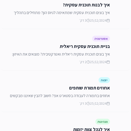
איך לבנות תוכנית עסקית?
איך בונים תוכנית עסקית שמתאימה לגיוס הון? מתחילים בתהליך
פיתוח עסקי מקצועי, ורק אחריו כותבים. התוכנית חייבת לכלול ניתוח
25/12/2024
3
דק׳
שוק, ניתוח תחרות ומתחרים, פרק אסטרטגיה ומודלים עסקיים ותוכנית
פיננסית.
אסטרטגיה
בניית תוכנית עסקית ריאלית
איך בונים תוכנית עסקית ריאלית ואטרקטיבית? מוצאים את האיזון:
תוכנית מנופחת מרחיקה משקיעים, ותוכנית צנועה מדי לא מושכת
25/12/2024
2
דק׳
אותם להשקיע. המטרה היא תוכנית אטרקטיבית עם פרמטרים צנועים
ככל שניתן.
יזמות
אחוזים תמורת שותפים
אחוזים בתמורה לעבודה בסטארט אפ? חשוב להבין שאיננו מבקשים
מהשותפים לעבוד בחינם עבורנו, אלא אנו מציעים להם הזדמנות
25/12/2024
3
דק׳
להצטרף כיזמים לצוות של מיזם מבטיח בעל פוטנציאל עסקי רב בעבור
אחוזים. משתנה כתלות בבשלות המיזם, האם גייסו כסף או לא, באיזה
שלב נמצא הסטארט אפ ועוד.
מנהיגות
איך לנהל צוות יזמות