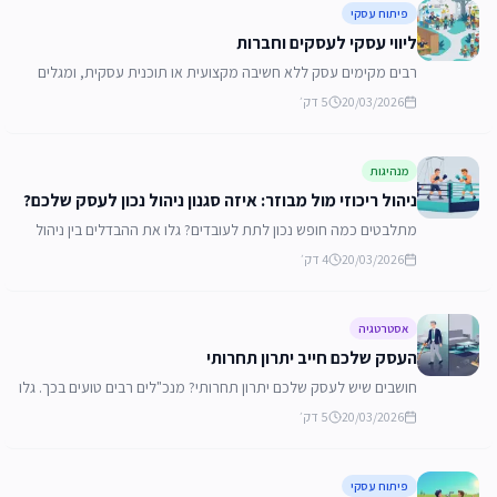
פיתוח עסקי
ליווי עסקי לעסקים וחברות
רבים מקימים עסק ללא חשיבה מקצועית או תוכנית עסקית, ומגלים
את הטעויות רק כשהכסף אוזל. מהן הבעיות הנפוצות בניהול עצמאי?
20/03/2026
5
דק׳
כיצד יועץ עסקי יכול לשנות את התמונה?
מנהיגות
ניהול ריכוזי מול מבוזר: איזה סגנון ניהול נכון לעסק שלכם?
מתלבטים כמה חופש נכון לתת לעובדים? גלו את ההבדלים בין ניהול
ריכוזי לניהול מבוזר, ואיך לשלב ביניהם כדי להוביל את העסק או
20/03/2026
4
דק׳
הסטארט אפ להצלחה.
אסטרטגיה
העסק שלכם חייב יתרון תחרותי
חושבים שיש לעסק שלכם יתרון תחרותי? מנכ"לים רבים טועים בכך. גלו
איך לזהות מתחרים, להגדיר יתרון אמיתי (מחיר, שירות או איכות)
20/03/2026
5
דק׳
ולשלב אותו בתוכנית העסקית.
פיתוח עסקי