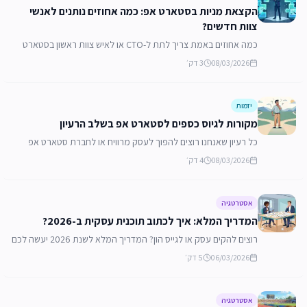
הקצאת מניות בסטארט אפ: כמה אחוזים נותנים לאנשי
צוות חדשים?
כמה אחוזים באמת צריך לתת ל-CTO או לאיש צוות ראשון בסטארט
אפ? איך מקצים מניות? חלוקת אופציות לפי אבני דרך, וטעויות נפוצות
08/03/2026
3
דק׳
של יזמים.
יזמות
מקורות לגיוס כספים לסטארט אפ בשלב הרעיון
כל רעיון שאנחנו רוצים להפוך לעסק מרוויח או לחברת סטארט אפ
מצליחה מחייב אותנו להשקיע מעט (יחסית) כסף. איך אפשר לגייס
08/03/2026
4
דק׳
אותו ומה מקורות הגיוס?
אסטרטגיה
המדריך המלא: איך לכתוב תוכנית עסקית ב-2026?
רוצים להקים עסק או לגייס הון? המדריך המלא לשנת 2026 יעשה לכם
סדר: איך לכתוב תוכנית עסקית מנצחת, שלב אחרי שלב, כולל
06/03/2026
5
דק׳
דוגמאות להורדה ועלויות צפויות. כנסו!
אסטרטגיה