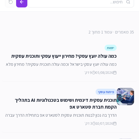
35 מאמרים
· עמוד 1 מתוך 2
יזמות
כמה עולה יועץ עסקי? מחירון ייעוץ עסקי ותוכנית עסקית
כמה עולה יועץ עסקי בישראל וכמה עולה תוכנית עסקית? מחירון מלא
של שירותי הייעוץ והליווי שלנו: תוכנית עסקית לסטארט אפ, למשקיעים
05/08/2026
9
דק׳
ולבנק, ליווי יזמים, גיוס הון, הקמת עסק והבראת עסקים במשבר.
קביעת ייעוץ חינם
פיתוח עסקי
תוכנית עסקית דינמית ושימוש בטכנולוגיות AI בתהליך
הקמת חברת סטארט אפ
הדרך בה נכון לבנות תוכנית עסקית לסטארט אפ בתחילת הדרך עברה
שינויים חשובים. תוכנית עסקית לסטארט אפ צריכה להיות דינמית
10/07/2026
3
דק׳
ותאפשר שינויים מהירים בקלות. חשוב מאוד שהיזמים יתחשבו גם
בטכנולוגיות ה - AI החדשות בבניית התוכנית העסקית.