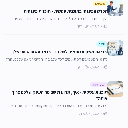
פיננסים
הפרק הפיננסי בתוכנית עסקית - תוכנית פיננסית
איך בונים תוכנית פיננסית? איך בונים את הפרק הפיננסי לתוכנית
עסקית? כל השלבים, הדגשים והכלים המקצועיים לבניית תוכנית
27/03/2026
5
דק׳
פיננסית נכונה לעסק או לסטארט אפ שלכם.
יזמות
מציאת משקיע מתאים לשלב בו מצוי הסטארט אפ שלך
גלו מי המשקיעים המתאימים לכל שלב בחיי הסטארט אפ שלכם, החל
משלב הרעיון, דרך Pre-Seed ו-Seed ועד לגיוס סבב A. למדו אילו
22/03/2026
5
דק׳
סכומים נהוג לגייס ואיך להגיע מוכנים.
אסטרטגיה
תוכנית עסקית - איך, מדוע ולשם מה העסק שלכם צריך
אותה?
גלו למה תוכנית עסקית היא רק לא רק למשקיעים. תכנון עסקי הוא
חובה במציאות, אילו פרקים חובה לכלול, ולמה התהליך חשוב לא
21/03/2026
5
דק׳
פחות מהמסמך עצמו?