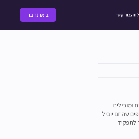
בואו נדבר
לחה
צור קשר
ים, אנשי מקצוע וחברי Advisory board מנוסים ומובילים
ים שהיזם יוביל
ד לתפקיד