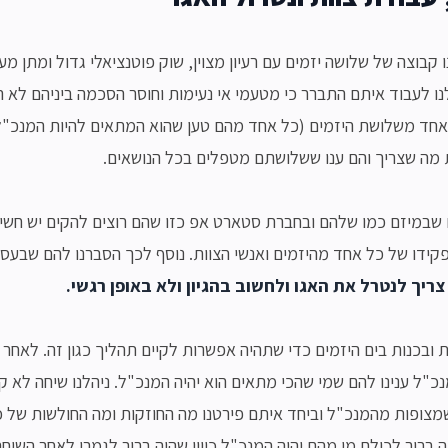
 קבוצה של שלושה יזמים עם רעיון מצוין, שוק פוטנציאלי גדול ומתן מענ
 לעבוד איתם התברר כי מטעמי אי נעימות וחוסר הסכמה ביניהם לא ה
אחד משלושת היזמים (כל אחד מהם טען שהוא המתאים להיות המנכ"ל
מה שצריך והם ענו ששלושתם מטפלים בכל הנושאים.
 שבמיזם כמו שלהם ובחברת סטארט אפ כזו שהם רוצים להקים יש חשיב
קידו של כל אחד מהיזמים ואנשי הצוות. נוסף לכך הסברנו להם שבעסק
צריך לנטרל את האגו ולחשוב בהגיון ולא באופן רגשי.
ת ובכנות בים היזמים כדי שתהיה אפשרות לקיים תהליך כגון זה. לאחר
נכ"ל ענינו להם שמי שהכי מתאים הוא יהיה המנכ"ל. ניהלנו שיחה לא ק
מצופות מהמנכ"ל וביחד איתם פירטנו מה החוזקות ומה החולשות של
ה ברור לכולם מי מהם יהיה המנכ"ל כיוון שהיה ברור לגמרי לאחר השיחה 