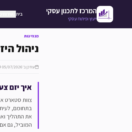
לג לתוכן המרכזי
המרכז לתכנון עסקי
בית
השירותים
ייעוץ ופיתוח עסקי
מנהיגות
ניהול היז
עודכן ב־
05/07/2026
·
איך יזם צע
בתחומם, לעיתים
את התהליך ואת 
המוביל, גם אם 