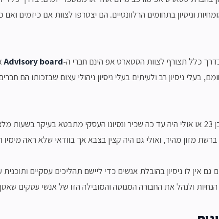
מחיות וניסיון בתחומים הרלוונטיים. הם יצטרפו לצוות אם כיזמים ואם 
דרך כלל תצורף לצוות הסטארט אפ הינם חברי ה-
Advisory board
א
ואילו היזם סטודנט בן 23 או אולי היה עד כה שכיר ונסיונו העסקי מתבטא בעיקר בשעות
שת מזון מהיר, ואולי גם היה קצין בצבא אך בוודאי שלא ראה מימיו ת
גם אין לו ניסיון בהובלת אנשים כדי ליישם תהליכים עסקיים ותוכנית 
נחיות ולנהל את החבורה המנוסה והמובילה הזו של אנשי עסקים שאסף ס
גות