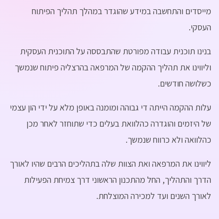
נגדיר יחד את מי לגייס ומתי.
נסייע בכל תהליך מימון שתבחר.
נבנה שיחת מכירה - שיודעת למכור.
מייסדים והתחשבה במידע שהוגדר במהלך תהליך הפיתוח
תקבל הדרכה לגבי הדרך הנכונה למצוא את המועמדים.
נתחקר יחד איתך את תהליך המכירה כדי לשפר בזמן אמיתי.
העסקי.
נשתתף בסינון המועמדים ובקבלת ההחלטות לגביהם.
בנינו תוכנית עבודה מפורטת שהתבססה על התוכנית העסקית
נסייע לך במו"מ איתם ובהגדרת התגמול שיתאים לתת להם.
וליווינו את תהליך ההקמה של המרפאה בהרצליה פיתוח שנמשך
כשלושה חודשים.
עלות ההקמה הייתה די גבוהה ומומנה באופן מלא על ידי הון עצמי
של היזמים והוגדרה כהלוואת בעלים כדי שתוחזר לאחר מכן
כהלוואה ולא כרווח שנמשך.
ליווינו את המרפאה ואת הצוות שלה בתהליכים הרבים שהיו לאורך
הדרך והתהליך, החל מהתכנון הראשוני דרך צמיחת הפעילות
לאורך השנים ועד למכירה המוצלחת.